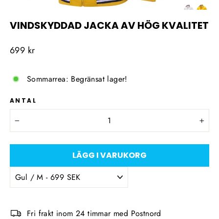
VINDSKYDDAD JACKA AV HÖG KVALITET
Ordinarie
699 kr
pris
Sommarrea: Begränsat lager!
ANTAL
−
+
LÄGG I VARUKORG
Fri frakt inom 24 timmar med Postnord