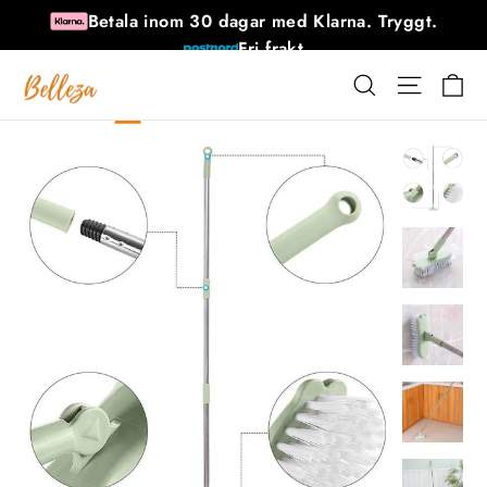
Hoppa
Betala inom 30 dagar med Klarna. Tryggt.
till
Fri frakt
innehåll
30 dagars returrätt efter mottagandet
V
SÖK PÅ
NAVIG
Tillgänglig 7 dagar i veckan