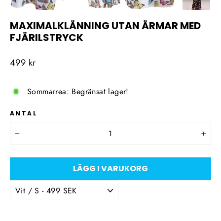
MAXIMALKLÄNNING UTAN ÄRMAR MED
FJÄRILSTRYCK
Ordinarie
499 kr
pris
Sommarrea: Begränsat lager!
ANTAL
−
+
LÄGG I VARUKORG