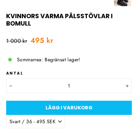
KVINNORS VARMA PÄLSSTÖVLAR I
BOMULL
Ordinarie
Försäljningspris
495 kr
1 000 kr
pris
Sommarrea: Begränsat lager!
ANTAL
−
+
LÄGG I VARUKORG