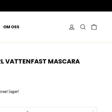
VAGN
LOGGA IN
SÖK PÅ
OM OSS
URL VATTENFAST MASCARA
nsat lager!