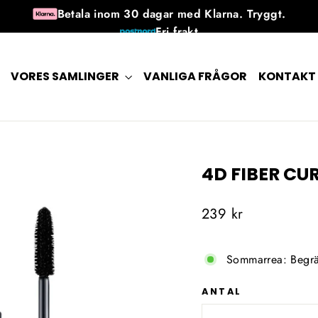
Betala inom 30 dagar med Klarna. Tryggt.
Fri frakt
30 dagars returrätt efter mottagandet
Tillgänglig 7 dagar i veckan
VORES SAMLINGER
VANLIGA FRÅGOR
KONTAKT
4D FIBER C
Ordinarie
239 kr
pris
Sommarrea: Begrä
ANTAL