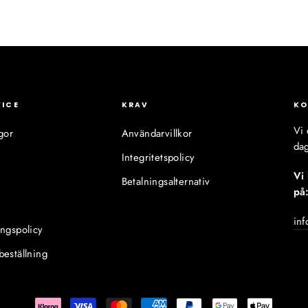
VICE
KRAV
KO
Vi 
gor
Användarvillkor
dag
Integritetspolicy
Vi
Betalningsalternativ
på
inf
ingspolicy
beställning