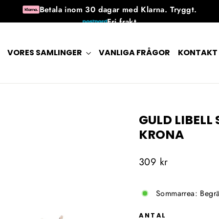
Betala inom 30 dagar med Klarna. Tryggt.
Fri frakt
30 dagars returrätt efter mottagandet
Tillgänglig 7 dagar i veckan
VORES SAMLINGER
VANLIGA FRÅGOR
KONTAKT
GULD LIBEL
KRONA
Ordinarie
309 kr
pris
Sommarrea: Begrä
ANTAL