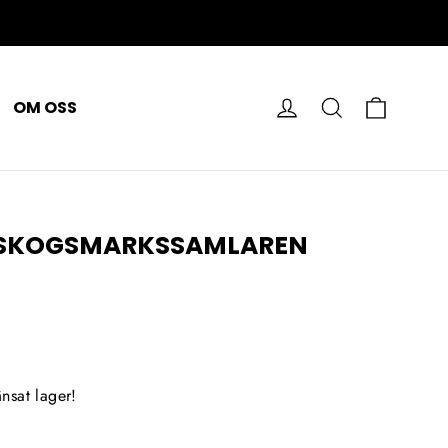
VAGN
LOGGA IN
SÖK PÅ
OM OSS
L SKOGSMARKSSAMLAREN
nsat lager!