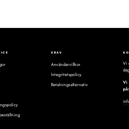
VICE
KRAV
KO
Vi 
gor
Användarvillkor
dag
Integritetspolicy
Vi
Betalningsalternativ
på
inf
ingspolicy
beställning