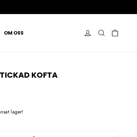
VAGN
LOGGA IN
SÖK PÅ
OM OSS
STICKAD KOFTA
nsat lager!