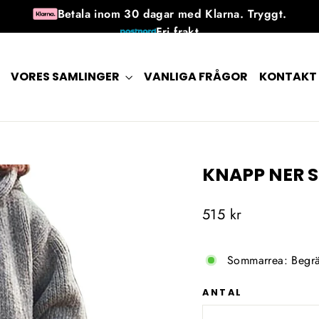
Betala inom 30 dagar med Klarna. Tryggt.
Fri frakt
30 dagars returrätt efter mottagandet
Tillgänglig 7 dagar i veckan
VORES SAMLINGER
VANLIGA FRÅGOR
KONTAKT
KNAPP NER 
Ordinarie
515 kr
pris
Sommarrea: Begrä
ANTAL