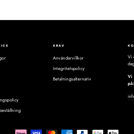
VICE
KRAV
KO
Vi 
gor
Användarvillkor
dag
Integritetspolicy
Vi
Betalningsalternativ
på
inf
ingspolicy
beställning